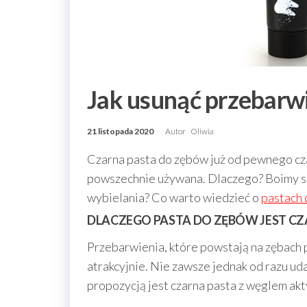
Jak usunąć przebarw
21 listopada 2020
Autor
Oliwia
Czarna pasta do zębów już od pewnego czas
powszechnie używana. Dlaczego? Boimy si
wybielania? Co warto wiedzieć o
pastach
DLACZEGO PASTA DO ZĘBÓW JEST CZ
Przebarwienia, które powstają na zębach 
atrakcyjnie. Nie zawsze jednak od razu ud
propozycją jest czarna pasta z węglem ak